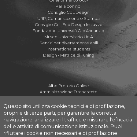
Orientamento Ud'A
Parla con noi
Consiglio CdL Design
URP, Comunicazione e Stampa
Consiglio CdL Eco Design Inclusivo
Fondazione Università G. d'Annunzio
Museo Universitario Ud'A
Servizi per diversamente abili
International students
Design - Matrice di Tuning
Albo Pretorio Online
Amministrazione Trasparente
Mettiamoci la Faccia
Fatturazione elettronica UdA
Questo sito utilizza cookie tecnici e di profilazione,
Fatturazione elettronica DdA
propri e di terze parti, per garantire la corretta
Dove siamo
navigazione, analizzare il traffico e misurare l'efficacia
Numeri utili Campus
delle attività di comunicazione istituzionale.
Puoi
Mappa Campus Pescara
rifiutare i cookie non necessari e di profilazione
HelpDesk Informatico d'Ateneo