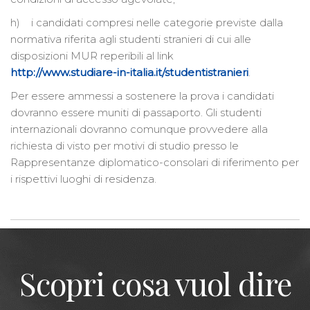
h) i candidati compresi nelle categorie previste dalla
normativa riferita agli studenti stranieri di cui alle
disposizioni MUR reperibili al link
http://www.studiare-in-italia.it/studentistranieri
.
Per essere ammessi a sostenere la prova i candidati
dovranno essere muniti di passaporto. Gli studenti
internazionali dovranno comunque provvedere alla
richiesta di visto per motivi di studio presso le
Rappresentanze diplomatico-consolari di riferimento per
i rispettivi luoghi di residenza.
Scopri cosa vuol dire