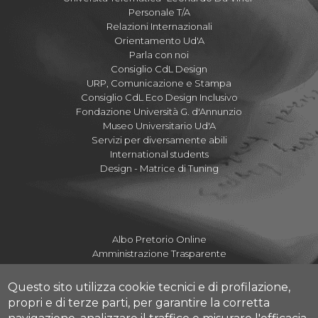
Personale T/A
Relazioni Internazionali
Orientamento Ud'A
Parla con noi
Consiglio CdL Design
URP, Comunicazione e Stampa
Consiglio CdL Eco Design Inclusivo
Fondazione Università G. d'Annunzio
Museo Universitario Ud'A
Servizi per diversamente abili
International students
Design - Matrice di Tuning
Albo Pretorio Online
Amministrazione Trasparente
Mettiamoci la Faccia
Fatturazione elettronica UdA
Questo sito utilizza cookie tecnici e di profilazione,
Fatturazione elettronica DdA
propri e di terze parti, per garantire la corretta
Dove siamo