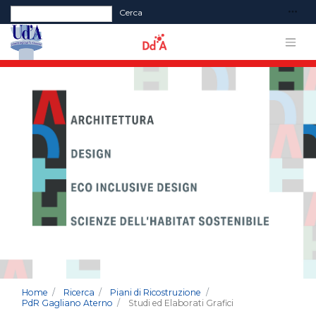
Form di ricerca
Cerca
Home
Ricerca
Piani di Ricostruzione
PdR Gagliano Aterno
Studi ed Elaborati Grafici