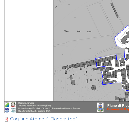
Gagliano Aterno r1-Elaborati.pdf