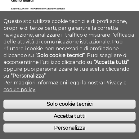
Questo sito utilizza cookie tecnici e di profilazione,
propri e di terze parti, per garantire la corretta
navigazione, analizzare il traffico e misurare l'efficacia
delle attività di comunicazione istituzionale.
Puoi
rifiutare i cookie non necessari e di profilazione
cliccando su
“Solo cookie tecnici”
.
Puoi scegliere di
acconsentirne l’utilizzo cliccando su
“Accetta tutti”
oppure puoi personalizzare le tue scelte cliccando
su
“Personalizza”
.
Lecture Lorenzo Ciccarelli
Per maggiori informazioni leggi la nostra
Privacy e
cookie policy
lorenzo_ciccarelli.jpg
Solo cookie tecnici
Accetta tutti
Personalizza