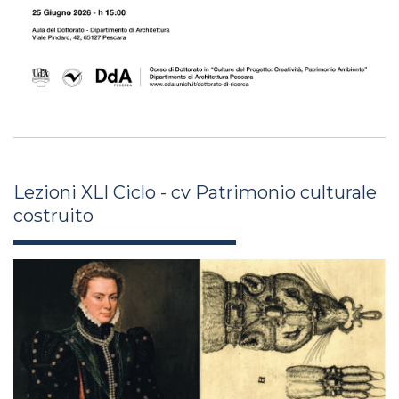
Lezioni XLI Ciclo - cv Patrimonio culturale
costruito
gli_spazi_privati_e_il_guardaroba_di_m
0001.jpg