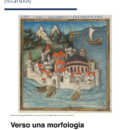
(Istanbul)
alessandro_camiz_xli26.jpg