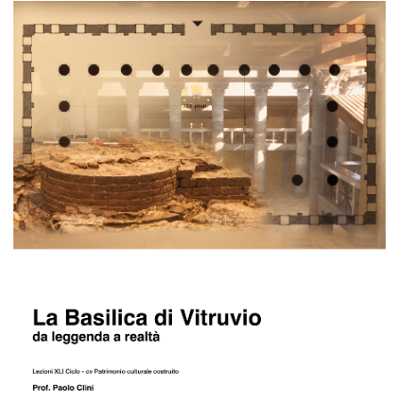
paolo_clini_xli26.jpg