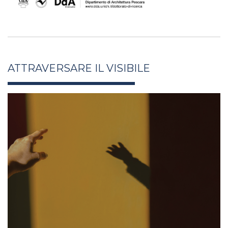
ATTRAVERSARE IL VISIBILE
antonella_salucci_xli26_5.jpg