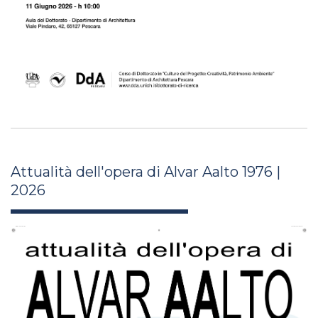
Attualità dell'opera di Alvar Aalto 1976 |
2026
aaa_76-26_au_def_-
_dim_600x2800_page-0001.jpg