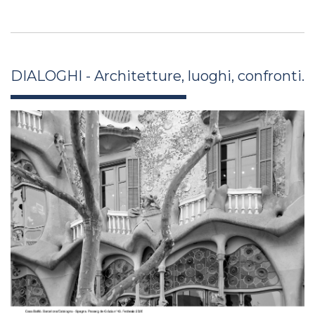
DIALOGHI - Architetture, luoghi, confronti.
antonella_salucci_xli26_6.jpg