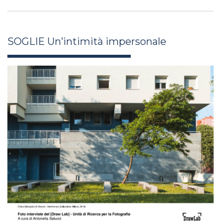
SOGLIE Un’intimità impersonale
antonella_salucci_xli26_9.jpg