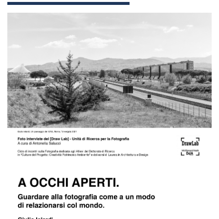
antonella_salucci_xli26_4_page-
0001.jpg