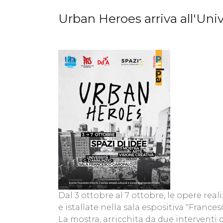
Urban Heroes arriva all'Uni
Dal 3 ottobre al 7 ottobre, le opere rea
e istallate nella sala espositiva "Franc
La mostra, arricchita da due interventi d