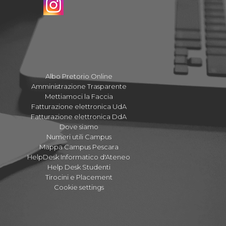
Albo Pretorio Online
Amministrazione Trasparente
Mettiamoci la Faccia
Fatturazione elettronica UdA
Fatturazione elettronica DdA
Dove siamo
Numeri utili Campus
Mappa Campus Pescara
HelpDesk Informatico d'Ateneo
Help Desk Studenti
Tirocini e Placement
Cookie settings