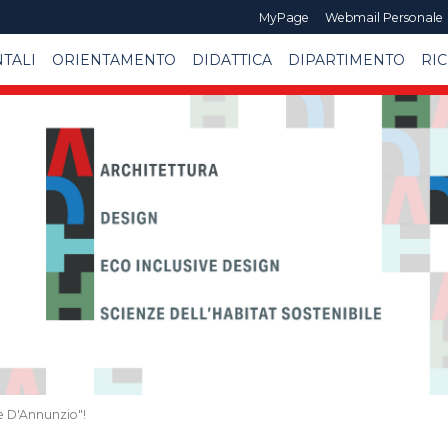
MyPage
Webmail Personale
TALI
ORIENTAMENTO
DIDATTICA
DIPARTIMENTO
RI
le D'Annunzio"!