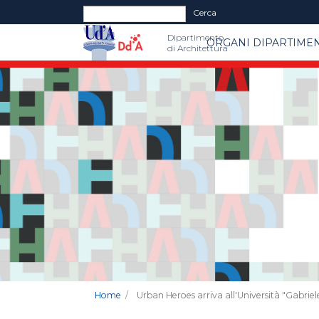
Form di ricerca
Cerca
Dipartimento
ORGANI DIPARTIMEN
di Architettura
Home
Urban Heroes arriva all'Università "Gabrie