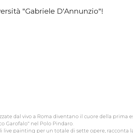
versità "Gabriele D'Annunzio"!
lizzate dal vivo a Roma diventano il cuore della prima 
esco Garofalo" nel Polo Pindaro.
i live painting per un totale di sette opere, racconta la