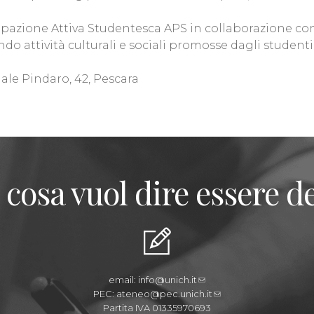
azione Attiva Studentesca APS in collaborazione con
ando attività culturali e sociali promosse dagli studenti
iale Pindaro, 42, Pescara
 cosa vuol dire essere de
email:
info@unich.it
PEC:
ateneo@pec.unich.it
Partita IVA 01335970693