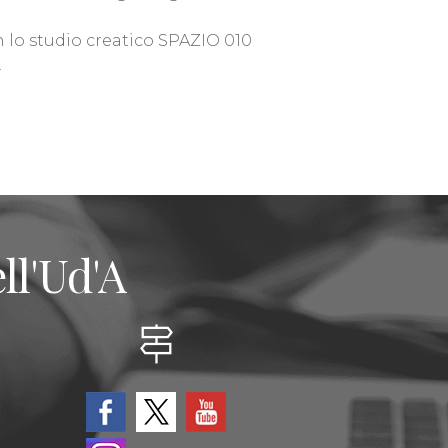
 lo studio creatico SPAZIO 010
.
ll'Ud'A