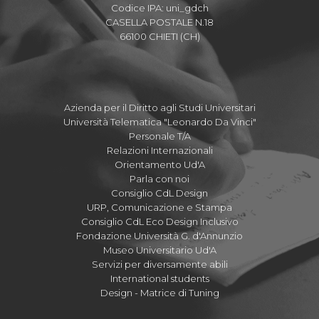
Codice IPA: uni_gdch
CASELLA POSTALE N.18
66100 CHIETI (CH)
Azienda per il Diritto agli Studi Universitari
Università Telematica "Leonardo Da Vinci"
Personale T/A
Relazioni Internazionali
Orientamento Ud'A
Parla con noi
Consiglio CdL Design
URP, Comunicazione e Stampa
Consiglio CdL Eco Design Inclusivo
Fondazione Università G. d'Annunzio
Museo Universitario Ud'A
Servizi per diversamente abili
International students
Design - Matrice di Tuning