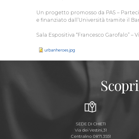
Un progetto promosso da PAS – Partecip
e finanziato dall’Università tramite il B
Sala Espositiva “Francesco Garofalo” – V
urbanheroes.jpg
Scopri
SEDE DI CHIETI
Via dei Vestini,31
Centralino 0871.3551