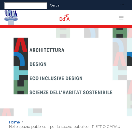
Form di ricerca
Cerca
Home
Nello spazio pubblico... per lo spazio pubblico - PIETRO GARAU