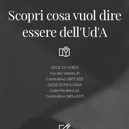
Scopri cosa vuol dire
essere dell'Ud'A
SEDE DI CHIETI
Via dei Vestini,31
Centralino 0871.3551
SEDE DI PESCARA
Viale Pindaro,42
Centralino 085.45371