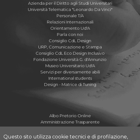
Azienda per il Diritto agli Studi Universitari
Università Telematica "Leonardo Da Vinci"
Personale T/A
Relazioni Internazionali
Orientamento Ud'A
Parla con noi
Consiglio CdL Design
URP, Comunicazione e Stampa
Consiglio CdL Eco Design Inclusivo
Fondazione Università G. d'Annunzio
Museo Universitario Ud'A
Servizi per diversamente abili
International students
Design - Matrice di Tuning
Albo Pretorio Online
Amministrazione Trasparente
Mettiamoci la Faccia
Fatturazione elettronica UdA
Questo sito utilizza cookie tecnici e di profilazione,