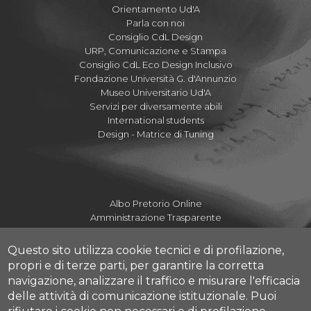
Orientamento Ud'A
Parla con noi
Consiglio CdL Design
URP, Comunicazione e Stampa
Consiglio CdL Eco Design Inclusivo
Fondazione Università G. d'Annunzio
Museo Universitario Ud'A
Servizi per diversamente abili
International students
Design - Matrice di Tuning
Albo Pretorio Online
Amministrazione Trasparente
Mettiamoci la Faccia
Fatturazione elettronica UdA
Questo sito utilizza cookie tecnici e di profilazione,
Fatturazione elettronica DdA
propri e di terze parti, per garantire la corretta
Dove siamo
navigazione, analizzare il traffico e misurare l'efficacia
Numeri utili Campus
delle attività di comunicazione istituzionale.
Puoi
Mappa Campus Pescara