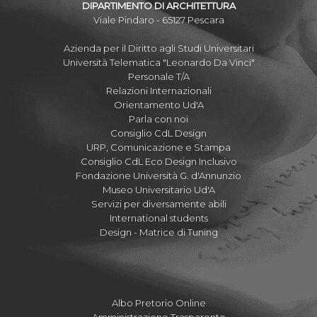
DIPARTIMENTO DI ARCHITETTURA
Viale Pindaro - 65127 Pescara
Azienda per il Diritto agli Studi Universitari
Università Telematica "Leonardo Da Vinci"
Personale T/A
Relazioni Internazionali
Orientamento Ud'A
Parla con noi
Consiglio CdL Design
URP, Comunicazione e Stampa
Consiglio CdL Eco Design Inclusivo
Fondazione Università G. d'Annunzio
Museo Universitario Ud'A
Servizi per diversamente abili
International students
Design - Matrice di Tuning
Albo Pretorio Online
Amministrazione Trasparente