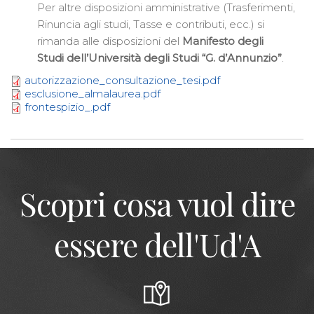
Per altre disposizioni amministrative (Trasferimenti,
Rinuncia agli studi, Tasse e contributi, ecc.) si
rimanda alle disposizioni del
Manifesto degli
Studi dell’Università degli Studi “G. d’Annunzio”
.
autorizzazione_consultazione_tesi.pdf
esclusione_almalaurea.pdf
frontespizio_.pdf
Scopri cosa vuol dire
essere dell'Ud'A