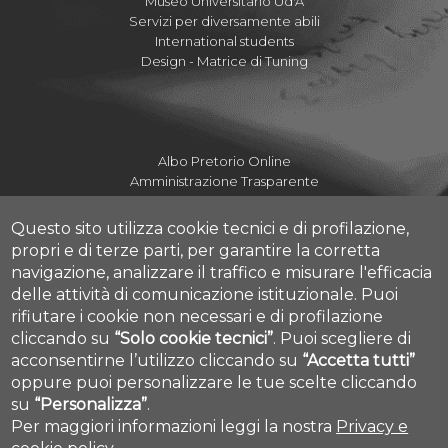
Museo Universitario Ud'A
Servizi per diversamente abili
International students
Design - Matrice di Tuning
Albo Pretorio Online
Amministrazione Trasparente
Mettiamoci la Faccia
Fatturazione elettronica UdA
Questo sito utilizza cookie tecnici e di profilazione,
Fatturazione elettronica DdA
propri e di terze parti, per garantire la corretta
Dove siamo
navigazione, analizzare il traffico e misurare l'efficacia
Numeri utili Campus
delle attività di comunicazione istituzionale.
Puoi
Mappa Campus Pescara
rifiutare i cookie non necessari e di profilazione
HelpDesk Informatico d'Ateneo
cliccando su
“Solo cookie tecnici”
.
Puoi scegliere di
Help Desk Studenti
acconsentirne l’utilizzo cliccando su
“Accetta tutti”
Tirocini e Placement
Cookie settings
oppure puoi personalizzare le tue scelte cliccando
su
“Personalizza”
.
Per maggiori informazioni leggi la nostra
Privacy e