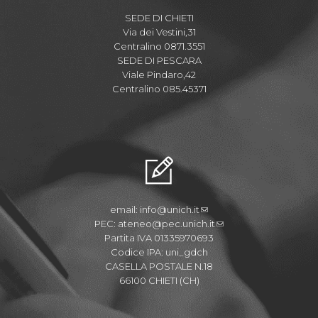
SEDE DI CHIETI
Via dei Vestini,31
Centralino 0871.3551
SEDE DI PESCARA
Viale Pindaro,42
Centralino 085.45371
email:
info@unich.it
PEC:
ateneo@pec.unich.it
Partita IVA 01335970693
Codice IPA: uni_gdch
CASELLA POSTALE N.18
66100 CHIETI (CH)