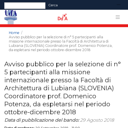
Form di ricerca
Cerca
Home
Avviso pubblico per la selezione di n° 5 partecipanti alla
missione internazionale presso la Facoltà di Architettura di
Lubiana (SLOVENIA) Coordinatore prof. Domenico Potenza,
da espletarsi nel periodo ottobre-dicembre 2018
Avviso pubblico per la selezione di n°
5 partecipanti alla missione
internazionale presso la Facoltà di
Architettura di Lubiana (SLOVENIA)
Coordinatore prof. Domenico
Potenza, da espletarsi nel periodo
ottobre-dicembre 2018
Data di pubblicazione del bando:
29 Agosto 2018