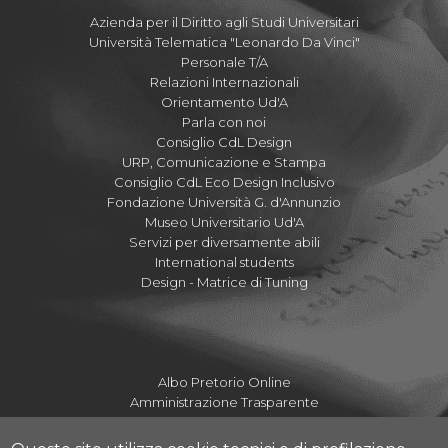
Azienda per il Diritto agli Studi Universitari
Università Telematica "Leonardo Da Vinci"
Personale T/A
Relazioni Internazionali
Orientamento Ud'A
Parla con noi
Consiglio CdL Design
URP, Comunicazione e Stampa
Consiglio CdL Eco Design Inclusivo
Fondazione Università G. d'Annunzio
Museo Universitario Ud'A
Servizi per diversamente abili
International students
Design - Matrice di Tuning
Albo Pretorio Online
Amministrazione Trasparente
Mettiamoci la Faccia
Fatturazione elettronica UdA