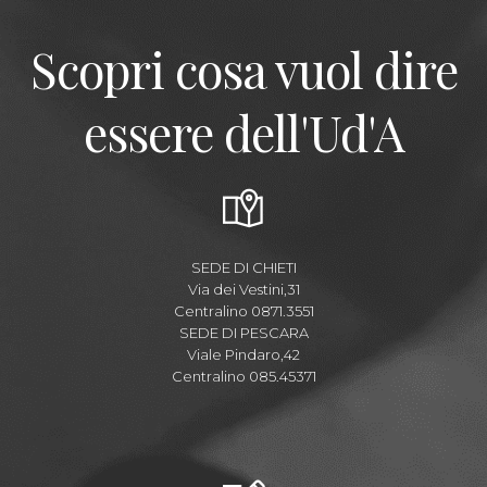
Scopri cosa vuol dire
essere dell'Ud'A
SEDE DI CHIETI
Via dei Vestini,31
Centralino 0871.3551
SEDE DI PESCARA
Viale Pindaro,42
Centralino 085.45371