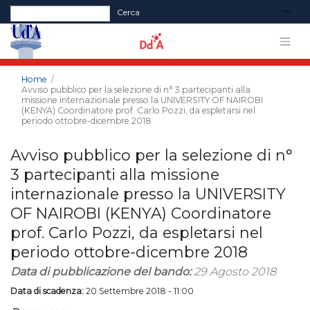
Form di ricerca
Cerca
Home
Avviso pubblico per la selezione di n° 3 partecipanti alla
missione internazionale presso la UNIVERSITY OF NAIROBI
(KENYA) Coordinatore prof. Carlo Pozzi, da espletarsi nel
periodo ottobre-dicembre 2018
Avviso pubblico per la selezione di n°
3 partecipanti alla missione
internazionale presso la UNIVERSITY
OF NAIROBI (KENYA) Coordinatore
prof. Carlo Pozzi, da espletarsi nel
periodo ottobre-dicembre 2018
Data di pubblicazione del bando:
29 Agosto 2018
Data di scadenza:
20 Settembre 2018 - 11:00