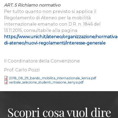
ART. 5 Richiamo normativo
Per tutto quanto non previsto si applica il
Regolamento di Ateneo per la mobilità
internazionale emanato con D.R. n. 1846 del
13.11.2015, consultabile alla pagina
https://www.unich.it/ateneo/organizzazione/normativa
di-ateneo/nuovi-regolamenti/interesse-generale
Il Coordinatore della Convenzione
Prof. Carlo Pozzi
2018_08_29_bando_mobilita_internazionale_kenia.pdf
verbale_selezione_studenti_missione_kenya.pdf
Scopri cosa vuol dire