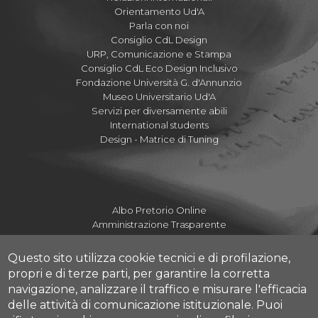
Orientamento Ud'A
Parla con noi
Consiglio CdL Design
URP, Comunicazione e Stampa
Consiglio CdL Eco Design Inclusivo
Fondazione Università G. d'Annunzio
Museo Universitario Ud'A
Servizi per diversamente abili
International students
Design - Matrice di Tuning
Albo Pretorio Online
Amministrazione Trasparente
Mettiamoci la Faccia
Fatturazione elettronica UdA
Questo sito utilizza cookie tecnici e di profilazione,
Fatturazione elettronica DdA
propri e di terze parti, per garantire la corretta
Dove siamo
navigazione, analizzare il traffico e misurare l'efficacia
Numeri utili Campus
delle attività di comunicazione istituzionale.
Puoi
Mappa Campus Pescara