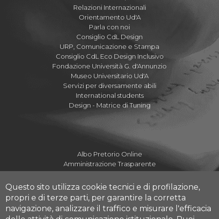
Relazioni Internazionali
Orientamento Ud'A
Parla con noi
Consiglio CdL Design
URP, Comunicazione e Stampa
Consiglio CdL Eco Design Inclusivo
Fondazione Università G. d'Annunzio
Museo Universitario Ud'A
Servizi per diversamente abili
International students
Design - Matrice di Tuning
Albo Pretorio Online
Amministrazione Trasparente
Mettiamoci la Faccia
Fatturazione elettronica UdA
Questo sito utilizza cookie tecnici e di profilazione,
Fatturazione elettronica DdA
propri e di terze parti, per garantire la corretta
Dove siamo
navigazione, analizzare il traffico e misurare l'efficacia
Numeri utili Campus