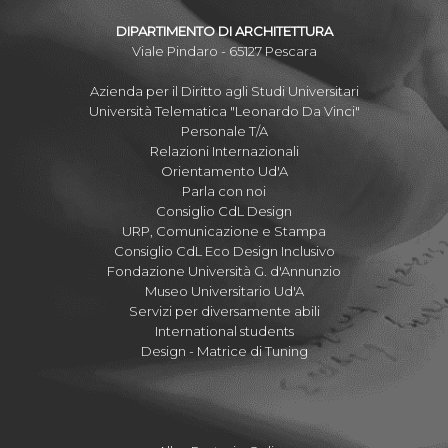
DIPARTIMENTO DI ARCHITETTURA
Viale Pindaro - 65127 Pescara
Azienda per il Diritto agli Studi Universitari
Università Telematica "Leonardo Da Vinci"
Personale T/A
Relazioni Internazionali
Orientamento Ud'A
Parla con noi
Consiglio CdL Design
URP, Comunicazione e Stampa
Consiglio CdL Eco Design Inclusivo
Fondazione Università G. d'Annunzio
Museo Universitario Ud'A
Servizi per diversamente abili
International students
Design - Matrice di Tuning