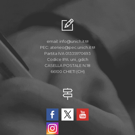
email:
info@unich.it
PEC:
ateneo@pec.unich.it
Partita IVA 01335970693
Codice IPA: uni_gdch
CASELLA POSTALE N.18
66100 CHIETI (CH)