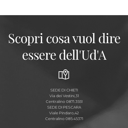
Scopri cosa vuol dire
essere dell'Ud'A
SEDE DI CHIETI
Via dei Vestini,31
Centralino 0871.3551
SEDE DI PESCARA
Viale Pindaro,42
Centralino 085.45371