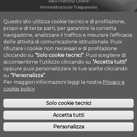
Albo Pretorio Online
Amministrazione Trasparente
Mettiamoci la Faccia
Fatturazione elettronica UdA
Questo sito utilizza cookie tecnici e di profilazione,
Fatturazione elettronica DdA
propri e di terze parti, per garantire la corretta
Dove siamo
navigazione, analizzare il traffico e misurare l'efficacia
Numeri utili Campus
delle attività di comunicazione istituzionale.
Puoi
Mappa Campus Pescara
rifiutare i cookie non necessari e di profilazione
HelpDesk Informatico d'Ateneo
cliccando su
“Solo cookie tecnici”
.
Puoi scegliere di
Help Desk Studenti
acconsentirne l’utilizzo cliccando su
“Accetta tutti”
Tirocini e Placement
Cookie settings
oppure puoi personalizzare le tue scelte cliccando
su
“Personalizza”
.
Per maggiori informazioni leggi la nostra
Privacy e
cookie policy
Solo cookie tecnici
Accetta tutti
COPYRIGHT © 2019. ALL RIGHTS RESERVED - UNIVERSITÀ DEGLI STUDI
GABRIELE D'ANNUNZIO - CHIETI/PESCARA
Personalizza