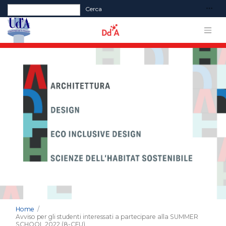
Form di ricerca
Cerca
Home
Avviso per gli studenti interessati a partecipare alla SUMMER
SCHOOL 2022 (8-CFU)