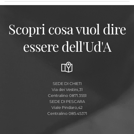
Scopri cosa vuol dire
essere dell'Ud'A
SEDE DI CHIETI
Via dei Vestini,31
Centralino 0871.3551
SEDE DI PESCARA
Viale Pindaro,42
Centralino 085.45371