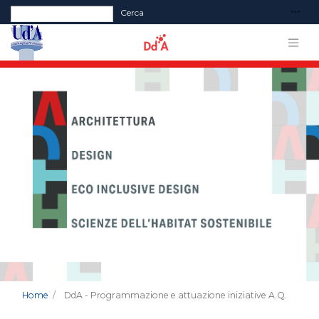
Form di ricerca
Cerca
Home
DdA - Programmazione e attuazione iniziative A.Q.