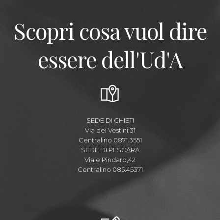
Scopri cosa vuol dire
essere dell'Ud'A
SEDE DI CHIETI
Via dei Vestini,31
Centralino 0871.3551
SEDE DI PESCARA
Viale Pindaro,42
Centralino 085.45371