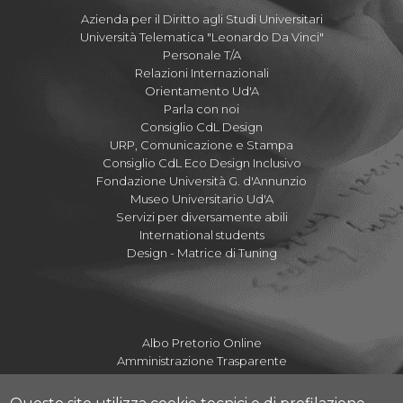
Azienda per il Diritto agli Studi Universitari
Università Telematica "Leonardo Da Vinci"
Personale T/A
Relazioni Internazionali
Orientamento Ud'A
Parla con noi
Consiglio CdL Design
URP, Comunicazione e Stampa
Consiglio CdL Eco Design Inclusivo
Fondazione Università G. d'Annunzio
Museo Universitario Ud'A
Servizi per diversamente abili
International students
Design - Matrice di Tuning
Albo Pretorio Online
Amministrazione Trasparente
Mettiamoci la Faccia
Fatturazione elettronica UdA