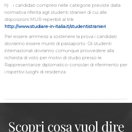
h) i candidati compresi nelle categorie previste dalla
normativa riferita agli studenti stranieri di cui alle
disposizioni MUR reperibili al link
http://www.studiare-in-italia.it/studentistranieri
.
Per essere ammessi a sostenere la prova i candidati
dovranno essere muniti di passaporto. Gli studenti
internazionali dovranno comunque provvedere alla
richiesta di visto per motivi di studio presso le
Rappresentanze diplomatico-consolari di riferimento per
i rispettivi luoghi di residenza.
Scopri cosa vuol dire