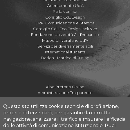
Orientamento Ud'A
Parla con noi
Consiglio CdL Design
URP, Comunicazione e Stampa
Consiglio CdL Eco Design Inclusivo
Fondazione Università G. d'Annunzio
Museo Universitario Ud'A
Servizi per diversamente abili
International students
Design - Matrice di Tuning
Albo Pretorio Online
Amministrazione Trasparente
Mettiamoci la Faccia
Fatturazione elettronica UdA
Questo sito utilizza cookie tecnici e di profilazione,
Fatturazione elettronica DdA
propri e di terze parti, per garantire la corretta
Dove siamo
navigazione, analizzare il traffico e misurare l'efficacia
Numeri utili Campus
delle attività di comunicazione istituzionale.
Puoi
Mappa Campus Pescara