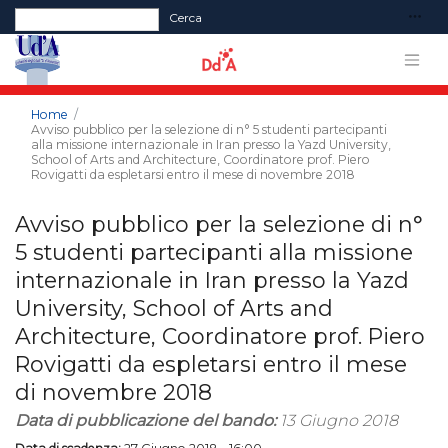
Form di ricerca
Cerca
Home
Avviso pubblico per la selezione di n° 5 studenti partecipanti
alla missione internazionale in Iran presso la Yazd University,
School of Arts and Architecture, Coordinatore prof. Piero
Rovigatti da espletarsi entro il mese di novembre 2018
Avviso pubblico per la selezione di n°
5 studenti partecipanti alla missione
internazionale in Iran presso la Yazd
University, School of Arts and
Architecture, Coordinatore prof. Piero
Rovigatti da espletarsi entro il mese
di novembre 2018
Data di pubblicazione del bando:
13 Giugno 2018