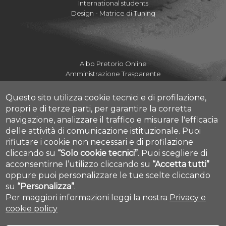
International students
Design - Matrice di Tuning
Albo Pretorio Online
Amministrazione Trasparente
Mettiamoci la Faccia
Fatturazione elettronica UdA
Questo sito utilizza cookie tecnici e di profilazione,
Fatturazione elettronica DdA
propri e di terze parti, per garantire la corretta
Dove siamo
navigazione, analizzare il traffico e misurare l'efficacia
Numeri utili Campus
delle attività di comunicazione istituzionale.
Puoi
Mappa Campus Pescara
rifiutare i cookie non necessari e di profilazione
HelpDesk Informatico d'Ateneo
cliccando su
“Solo cookie tecnici”
.
Puoi scegliere di
Help Desk Studenti
acconsentirne l’utilizzo cliccando su
“Accetta tutti”
Tirocini e Placement
Cookie settings
oppure puoi personalizzare le tue scelte cliccando
su
“Personalizza”
.
Per maggiori informazioni leggi la nostra
Privacy e
cookie policy