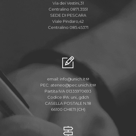
Via dei Vestini,31
Centralino 0871.3551
SEDE DI PESCARA
Viale Pindaro,42
Centralino 085.45371
email:
info@unich.it
PEC:
ateneo@pec.unich.it
Partita IVA 01335970693
Codice IPA: uni_gdch
CASELLA POSTALE N.18
66100 CHIETI (CH)