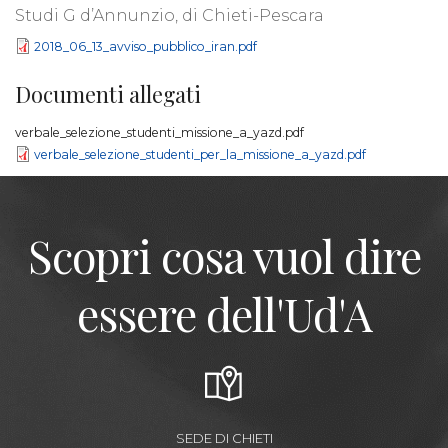
Studi G d’Annunzio, di Chieti-Pescara
2018_06_13_avviso_pubblico_iran.pdf
Documenti allegati
verbale_selezione_studenti_missione_a_yazd.pdf
verbale_selezione_studenti_per_la_missione_a_yazd.pdf
Scopri cosa vuol dire
essere dell'Ud'A
SEDE DI CHIETI